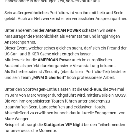
insbesondere in der heutigen Zeit, so wertvoll für uns.
Sein außergewöhnliches Portfolio wird von ihm mit Leib und Seele
gelebt. Auch als Netzwerker ist er ein verlässlicher Ansprechpartner.
Unter anderem bei der
AMERICAN POWER
schätzen wir seine
herausragende Persönlichkeit als Veranstalter und langjährigen
Ansprechpartner.
Dieser Event, welcher seines gleichen sucht, darf sich ein Freund der
US Car - und BIKER Szene nicht entgehen lassen.
Mittlerweile ist die
AMERICAN Power
auch im europäischen
Ausland als perfekt durchorgansierte Veranstaltung bekannt.
Als Sicherheitsdienst /Security (ebenfalls ein Portfolio-Teil) leistet er
und sein Team
„MWM Sicherheit“
hoch professionelle Arbeit.
Unter den Sportwagen-Enthusiasten ist die
Gold-Run
, die zweimal
im Jahr von Marc Wenger durchgeführt wird, mittlerweile ein MUSS.
Die von ihm organisierten Touren führen unter anderem zu
traumhaften Seen, Landschaften und exklusiven Hotels.
Abschließend zu erwähnen ist noch das kulturelle Engagement von
Marc Wenger.
Beispielhaft sorgt die
Stuttgarter VIP Night
bei den Teilnehmenden
für unvergessliche Momente.