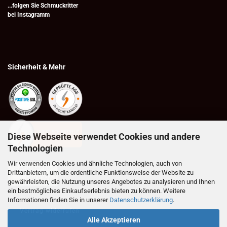
...folgen Sie Schmuckritter
bei
Instagramm
Sicherheit & Mehr
Diese Webseite verwendet Cookies und andere
Technologien
Wir verwenden Cookies und ähnliche Technologien, auch von
Drittanbietern, um die ordentliche Funktionsweise der Website zu
gewährleisten, die Nutzung unseres Angebotes zu analysieren und Ihnen
ein bestmögliches Einkaufserlebnis bieten zu können. Weitere
Informationen finden Sie in unserer
Datenschutzerklärung
.
Vertrag widerrufen
Alle Akzeptieren