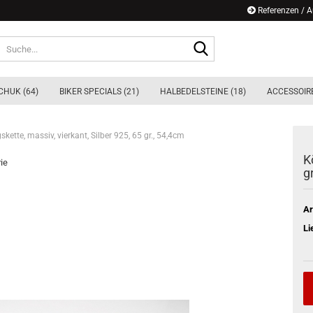
Referenzen / 
Suche...
CHUK (64)
BIKER SPECIALS (21)
HALBEDELSTEINE (18)
ACCESSOIRE
skette, massiv, vierkant, Silber 925, 65 gr., 54,4cm
K
rie
g
Ar
Li