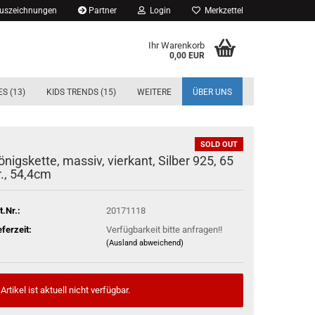
Auszeichnungen
Partner
Login
Merkzettel
Ihr Warenkorb
0,00 EUR
S (13)
KIDS TRENDS (15)
WEITERE
ÜBER UNS
SOLD OUT
önigskette, massiv, vierkant, Silber 925, 65
r., 54,4cm
t.Nr.:
20171118
eferzeit:
Verfügbarkeit bitte anfragen!!
(Ausland abweichend)
Artikel ist aktuell nicht verfügbar.