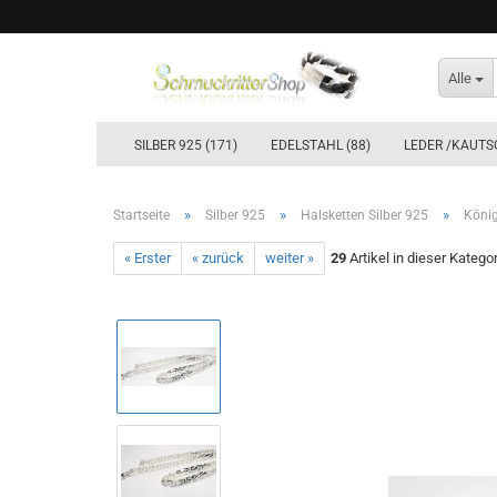
Alle
SILBER 925 (171)
EDELSTAHL (88)
LEDER /KAUTS
»
»
»
Startseite
Silber 925
Halsketten Silber 925
König
« Erster
« zurück
weiter »
29
Artikel in dieser Katego
Ohrstecker & Ohrhänger Silber 925
Creolen Silber 925´er