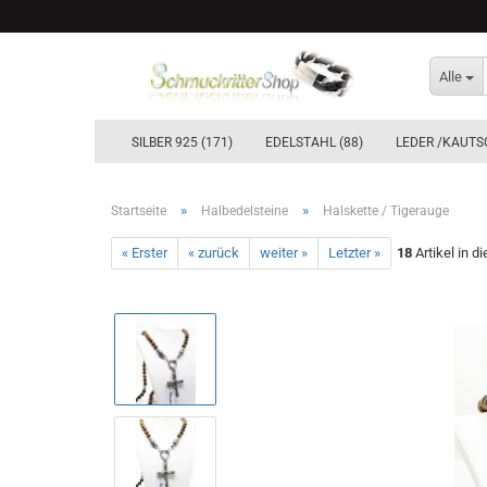
Alle
SILBER 925 (171)
EDELSTAHL (88)
LEDER /KAUTS
»
»
Startseite
Halbedelsteine
Halskette / Tigerauge
« Erster
« zurück
weiter »
Letzter »
18
Artikel in d
Ohrstecker & Ohrhänger Silber 925
Creolen Silber 925´er