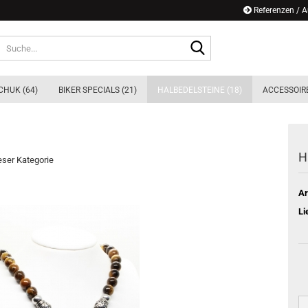
Referenzen / 
Suche...
CHUK (64)
BIKER SPECIALS (21)
HALBEDELSTEINE (18)
ACCESSOIRE
H
ieser Kategorie
Ar
Li