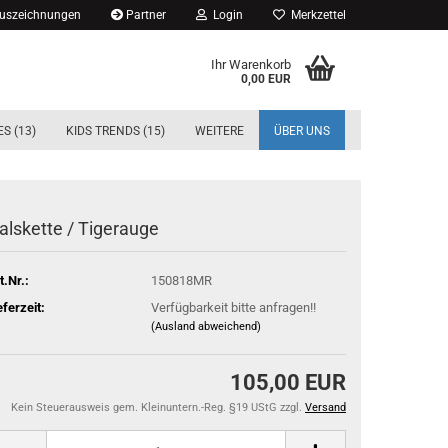
Auszeichnungen
Partner
Login
Merkzettel
Ihr Warenkorb
0,00 EUR
S (13)
KIDS TRENDS (15)
WEITERE
ÜBER UNS
alskette / Tigerauge
t.Nr.:
150818MR
eferzeit:
Verfügbarkeit bitte anfragen!!
(Ausland abweichend)
105,00 EUR
Kein Steuerausweis gem. Kleinuntern.-Reg. §19 UStG zzgl.
Versand