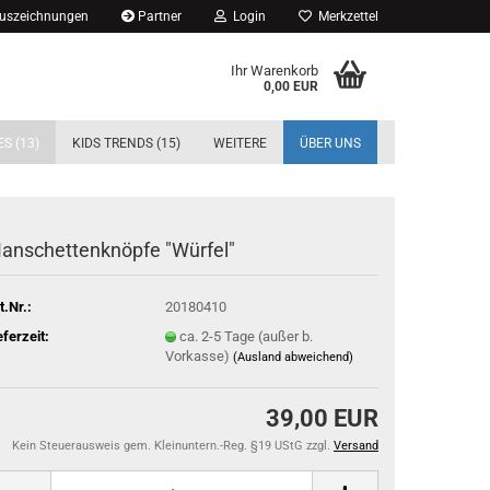
Auszeichnungen
Partner
Login
Merkzettel
Ihr Warenkorb
0,00 EUR
S (13)
KIDS TRENDS (15)
WEITERE
ÜBER UNS
anschettenknöpfe "Würfel"
t.Nr.:
20180410
eferzeit:
ca. 2-5 Tage (außer b.
Vorkasse)
(Ausland abweichend)
39,00 EUR
Kein Steuerausweis gem. Kleinuntern.-Reg. §19 UStG zzgl.
Versand