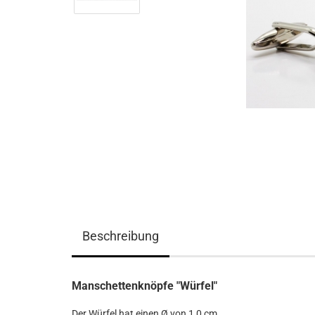
Beschreibung
Manschettenknöpfe "Würfel"
Der Würfel hat einen Ø von 1,0 cm