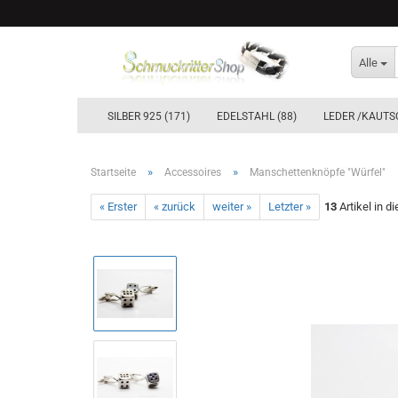
Alle
SILBER 925 (171)
EDELSTAHL (88)
LEDER /KAUTS
»
»
Startseite
Accessoires
Manschettenknöpfe "Würfel"
« Erster
« zurück
weiter »
Letzter »
13
Artikel in d
Ohrstecker & Ohrhänger Silber 925
Creolen Silber 925´er