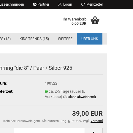
Auszeichnungen
Partner
Login
Merkzettel
Ihr Warenkorb
0,00 EUR
S (13)
KIDS TRENDS (15)
WEITERE
ÜBER UNS
hrring "die 8" / Paar / Silber 925
t.Nr.:
190522
eferzeit:
ca. 2-5 Tage (außer b.
Vorkasse)
(Ausland abweichend)
39,00 EUR
Kein Steuerausweis gem. Kleinuntern.-Reg. §19 UStG zzgl.
Versand