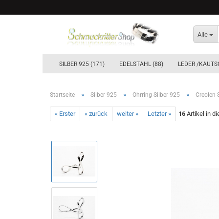
Alle
SILBER 925 (171)
EDELSTAHL (88)
LEDER /KAUTS
»
»
»
Startseite
Silber 925
Ohrring Silber 925
Creolen S
« Erster
« zurück
weiter »
Letzter »
16
Artikel in d
Ohrstecker & Ohrhänger Silber 925
Creolen Silber 925´er