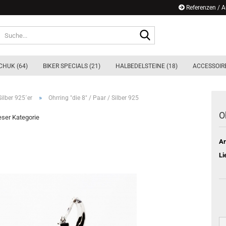
Referenzen / 
Suche...
CHUK (64)
BIKER SPECIALS (21)
HALBEDELSTEINE (18)
ACCESSOIRE
»
ilber 925´er
Ohrring "die 8" / Paar / Silber 925
O
ieser Kategorie
Ar
Li