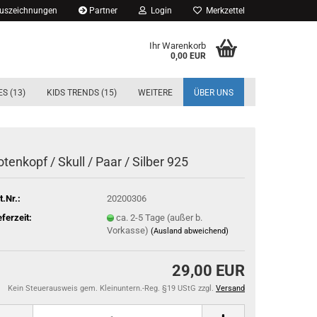
Auszeichnungen
Partner
Login
Merkzettel
Ihr Warenkorb
0,00 EUR
S (13)
KIDS TRENDS (15)
WEITERE
ÜBER UNS
otenkopf / Skull / Paar / Silber 925
t.Nr.:
20200306
eferzeit:
ca. 2-5 Tage (außer b.
Vorkasse)
(Ausland abweichend)
29,00 EUR
Kein Steuerausweis gem. Kleinuntern.-Reg. §19 UStG zzgl.
Versand