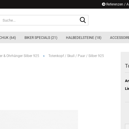
Referenzen / 
Suche...
CHUK (64)
BIKER SPECIALS (21)
HALBEDELSTEINE (18)
ACCESSOIRE
»
er & Ohrhänger Silber 925
Totenkopf / Skull / Paar / Silber 925
T
Ar
Li