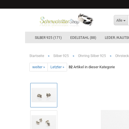
Alle
SILBER 925 (171)
EDELSTAHL (88)
LEDER /KAUTS
»
»
»
Startseite
Silber 925
Ohrring Silber 925
Ohrsteck
weiter »
Letzter »
32
Artikel in dieser Kategorie
Ohrstecker & Ohrhänger Silber 925
Creolen Silber 925´er