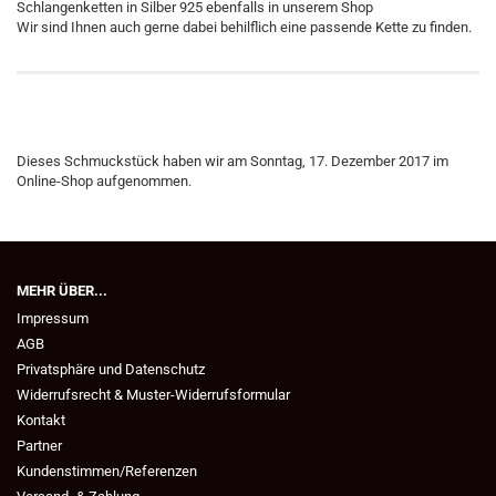
Schlangenketten in Silber 925 ebenfalls in unserem Shop
Wir sind Ihnen auch gerne dabei behilflich eine passende Kette zu finden.
Dieses Schmuckstück haben wir am Sonntag, 17. Dezember 2017 im
Online-Shop aufgenommen.
MEHR ÜBER...
Impressum
AGB
Privatsphäre und Datenschutz
Widerrufsrecht & Muster-Widerrufsformular
Kontakt
Partner
Kundenstimmen/Referenzen