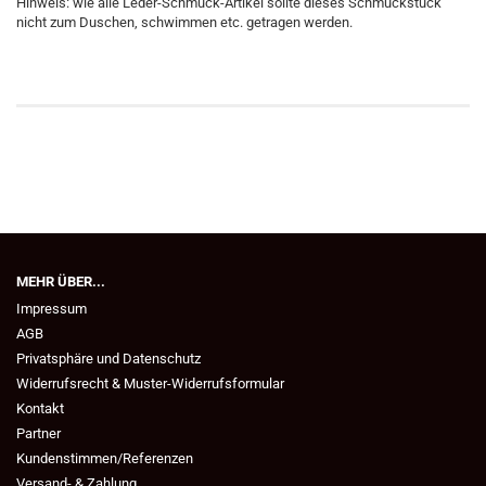
Hinweis: wie alle Leder-Schmuck-Artikel sollte dieses Schmuckstück
nicht zum Duschen, schwimmen etc. getragen werden.
MEHR ÜBER...
Impressum
AGB
Privatsphäre und Datenschutz
Widerrufsrecht & Muster-Widerrufsformular
Kontakt
Partner
Kundenstimmen/Referenzen
Versand- & Zahlung