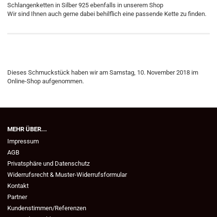
Schlangenketten in Silber 925 ebenfalls in unserem Shop
Wir sind Ihnen auch gerne dabei behilflich eine passende Kette zu finden.
Dieses Schmuckstück haben wir am Samstag, 10. November 2018 im
Online-Shop aufgenommen.
MEHR ÜBER...
Impressum
AGB
Privatsphäre und Datenschutz
Widerrufsrecht & Muster-Widerrufsformular
Kontakt
Partner
Kundenstimmen/Referenzen